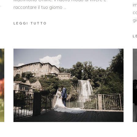
im
.
raccontare il tuo giorno
c
gi
LEGGI TUTTO
L