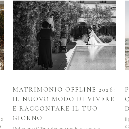
MATRIMONIO OFFLINE 2026:
IL NUOVO MODO DI VIVERE
E RACCONTARE IL TUO
GIORNO
Il
io
d
e
Matrimonio Offline: il nuovo modo di vivere e