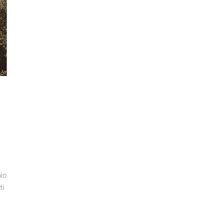
io
ti