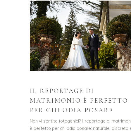
IL REPORTAGE DI
MATRIMONIO È PERFETTO
PER CHI ODIA POSARE
Non vi sentite fotogenici? Il reportage di matrimon
è perfetto per chi odia posare: naturale, discreto 